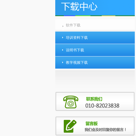
软件下载
培训资料下载
说明书下载
教学视频下载