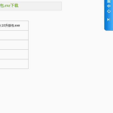
.exe下载
10升级包.exe