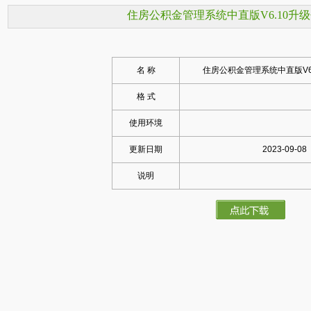
住房公积金管理系统中直版V6.10升级包
名 称
住房公积金管理系统中直版V6.
格 式
使用环境
更新日期
2023-09-08
说明