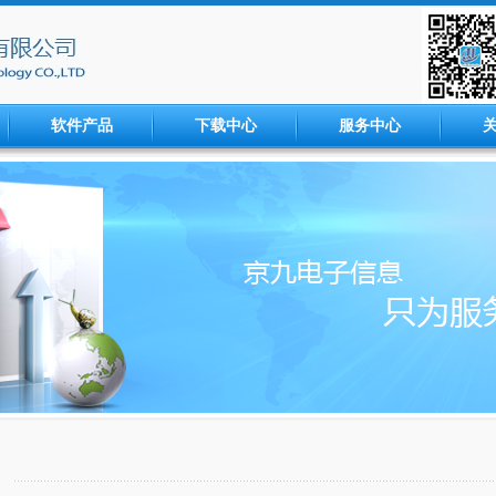
软件产品
下载中心
服务中心