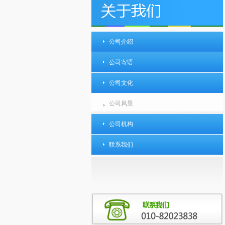
公司介绍
公司寄语
公司文化
公司风景
公司机构
联系我们